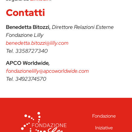
Contatti
Benedetta Bitozzi,
Direttore Relazioni Esterne
Fondazione Lilly
benedetta.bitozzi@lilly.com
Tel. 3358727340
APCO Worldwide,
fondazionelilly@apcoworldwide.com
Tel. 3492374570
Fondazione
Iniziative